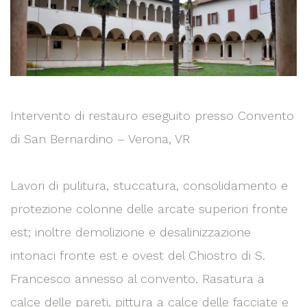
Intervento di restauro eseguito presso Convento
di San Bernardino – Verona, VR
Lavori di pulitura, stuccatura, consolidamento e
protezione colonne delle arcate superiori fronte
est; inoltre demolizione e desalinizzazione
intonaci fronte est e ovest del Chiostro di S.
Francesco annesso al convento. Rasatura a
calce delle pareti, pittura a calce delle facciate e