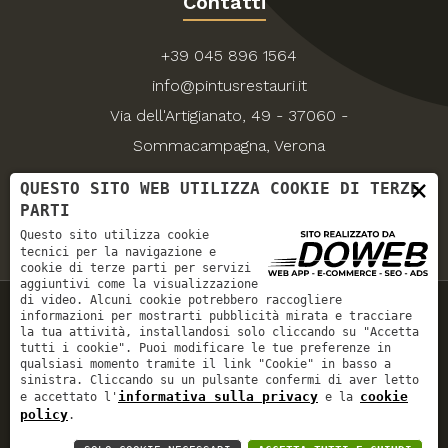
Contatti
+39 045 896 1564
info@pintusrestauri.it
Via dell'Artigianato, 49 - 37060 -
Sommacampagna, Verona
×
QUESTO SITO WEB UTILIZZA COOKIE DI TERZE
PARTI
Questo sito utilizza cookie
tecnici per la navigazione e
cookie di terze parti per servizi
aggiuntivi come la visualizzazione
di video. Alcuni cookie potrebbero raccogliere
informazioni per mostrarti pubblicità mirata e tracciare
la tua attività, installandosi solo cliccando su "Accetta
Pintus S.r.l. | P.IVA: 03063720233 | REA: VR306330 | Cap.
tutti i cookie". Puoi modificare le tue preferenze in
qualsiasi momento tramite il link "Cookie" in basso a
Soc.: € 12.000,00
sinistra. Cliccando su un pulsante confermi di aver letto
Informativa sulla privacy
|
Cookie policy
informativa sulla privacy
cookie
e accettato l'
e la
policy
.